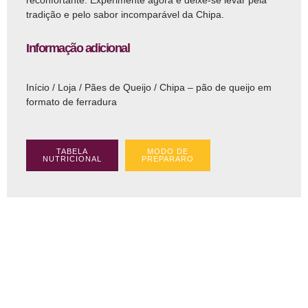
reconfortante. Experimente agora e deixe-se levar pela
tradição e pelo sabor incomparável da Chipa.
Informação adicional
Início
/
Loja
/
Pães de Queijo
/ Chipa – pão de queijo em
formato de ferradura
TABELA
MODO DE
NUTRICIONAL
PREPARARO