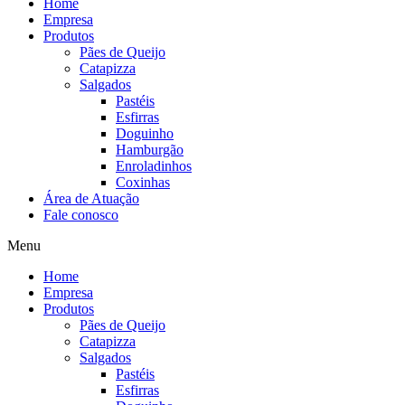
Home
Empresa
Produtos
Pães de Queijo
Catapizza
Salgados
Pastéis
Esfirras
Doguinho
Hamburgão
Enroladinhos
Coxinhas
Área de Atuação
Fale conosco
Menu
Home
Empresa
Produtos
Pães de Queijo
Catapizza
Salgados
Pastéis
Esfirras