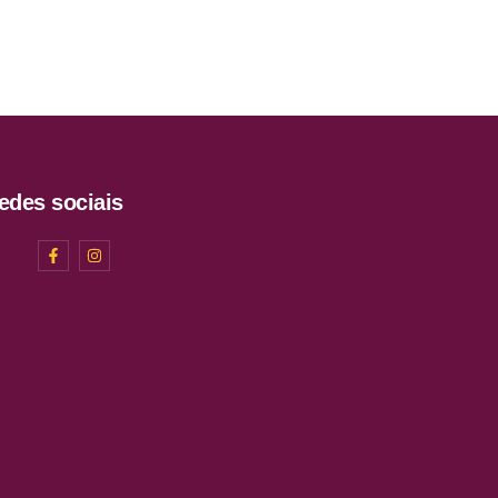
de
0
0
5
de
de
5
5
edes sociais