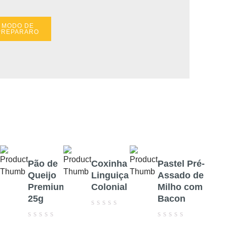
MODO DE
PREPARARO
Pão de
Coxinha De
Pastel Pré-
Queijo
Linguiça
Assado de
Premium
Colonial
Milho com
25g
Bacon
Avaliação
0
Avaliação
Avaliação