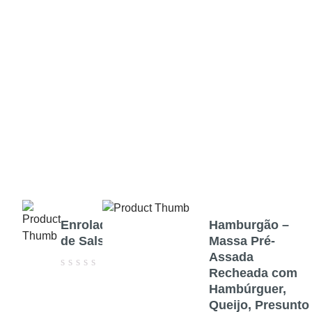
Enroladinho
Hamburgão –
de Salsicha
Massa Pré-
Assada
Recheada com
Avaliação
Hambúrguer,
0
de
Queijo, Presunto
5