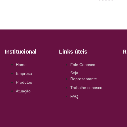
de
0
Avaliação
5
de
0
5
de
5
Institucional
Links úteis
R
Home
Fale Conosco
Seja
Empresa
Representante
Produtos
Trabalhe conosco
Atuação
FAQ