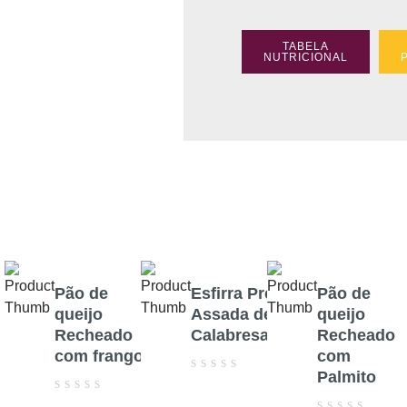
TABELA
NUTRICIONAL
Pão de
Esfirra Pré-
Pão de
queijo
Assada de
queijo
Recheado
Calabresa
Recheado
com frango
com
Palmito
Avaliação
0
Avaliação