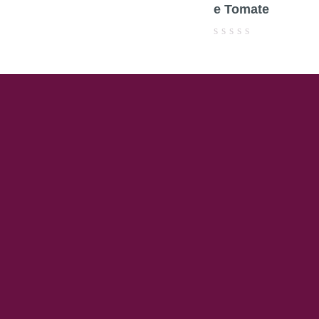
e Tomate
Avaliação
0
de
5