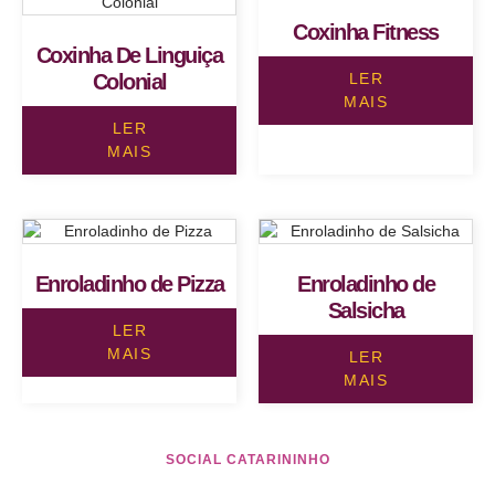
Coxinha Fitness
Coxinha De Linguiça
Colonial
LER
MAIS
LER
MAIS
Enroladinho de Pizza
Enroladinho de
Salsicha
LER
MAIS
LER
MAIS
SOCIAL CATARININHO